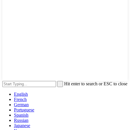
Hit enter to search or ESC to close
English
French
German
Portuguese
Spanish
Russian
Japanese