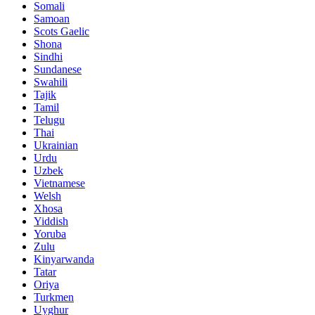
Somali
Samoan
Scots Gaelic
Shona
Sindhi
Sundanese
Swahili
Tajik
Tamil
Telugu
Thai
Ukrainian
Urdu
Uzbek
Vietnamese
Welsh
Xhosa
Yiddish
Yoruba
Zulu
Kinyarwanda
Tatar
Oriya
Turkmen
Uyghur