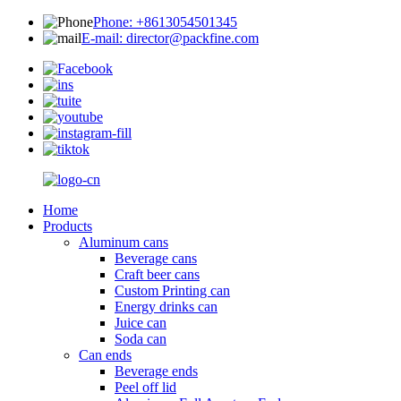
Phone: +8613054501345
E-mail: director@packfine.com
Home
Products
Aluminum cans
Beverage cans
Craft beer cans
Custom Printing can
Energy drinks can
Juice can
Soda can
Can ends
Beverage ends
Peel off lid