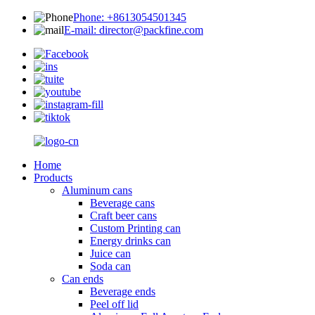
Phone: +8613054501345
E-mail: director@packfine.com
Home
Products
Aluminum cans
Beverage cans
Craft beer cans
Custom Printing can
Energy drinks can
Juice can
Soda can
Can ends
Beverage ends
Peel off lid