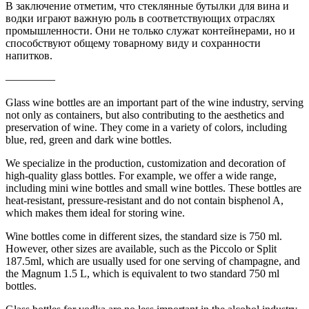
В заключение отметим, что стеклянные бутылки для вина и
водки играют важную роль в соответствующих отраслях
промышленности. Они не только служат контейнерами, но и
способствуют общему товарному виду и сохранности
напитков.
————–
Glass wine bottles are an important part of the wine industry, serving
not only as containers, but also contributing to the aesthetics and
preservation of wine. They come in a variety of colors, including
blue, red, green and dark wine bottles.
We specialize in the production, customization and decoration of
high-quality glass bottles. For example, we offer a wide range,
including mini wine bottles and small wine bottles. These bottles are
heat-resistant, pressure-resistant and do not contain bisphenol A,
which makes them ideal for storing wine.
Wine bottles come in different sizes, the standard size is 750 ml.
However, other sizes are available, such as the Piccolo or Split
187.5ml, which are usually used for one serving of champagne, and
the Magnum 1.5 L, which is equivalent to two standard 750 ml
bottles.