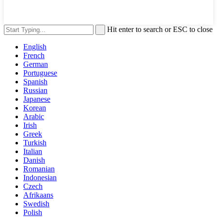
Hit enter to search or ESC to close
English
French
German
Portuguese
Spanish
Russian
Japanese
Korean
Arabic
Irish
Greek
Turkish
Italian
Danish
Romanian
Indonesian
Czech
Afrikaans
Swedish
Polish