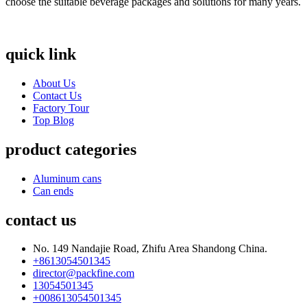
choose the suitable beverage packages and solutions for many years.
quick link
About Us
Contact Us
Factory Tour
Top Blog
product categories
Aluminum cans
Can ends
contact us
No. 149 Nandajie Road, Zhifu Area Shandong China.
+8613054501345
director@packfine.com
13054501345
+008613054501345