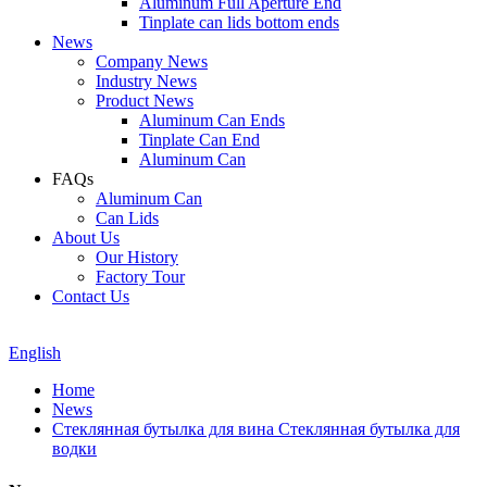
Aluminum Full Aperture End
Tinplate can lids bottom ends
News
Company News
Industry News
Product News
Aluminum Can Ends
Tinplate Can End
Aluminum Can
FAQs
Aluminum Can
Can Lids
About Us
Our History
Factory Tour
Contact Us
English
Home
News
Стеклянная бутылка для вина Стеклянная бутылка для
водки