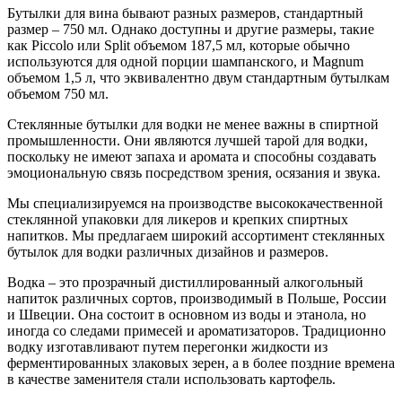
Бутылки для вина бывают разных размеров, стандартный
размер – 750 мл. Однако доступны и другие размеры, такие
как Piccolo или Split объемом 187,5 мл, которые обычно
используются для одной порции шампанского, и Magnum
объемом 1,5 л, что эквивалентно двум стандартным бутылкам
объемом 750 мл.
Стеклянные бутылки для водки не менее важны в спиртной
промышленности. Они являются лучшей тарой для водки,
поскольку не имеют запаха и аромата и способны создавать
эмоциональную связь посредством зрения, осязания и звука.
Мы специализируемся на производстве высококачественной
стеклянной упаковки для ликеров и крепких спиртных
напитков. Мы предлагаем широкий ассортимент стеклянных
бутылок для водки различных дизайнов и размеров.
Водка – это прозрачный дистиллированный алкогольный
напиток различных сортов, производимый в Польше, России
и Швеции. Она состоит в основном из воды и этанола, но
иногда со следами примесей и ароматизаторов. Традиционно
водку изготавливают путем перегонки жидкости из
ферментированных злаковых зерен, а в более поздние времена
в качестве заменителя стали использовать картофель.